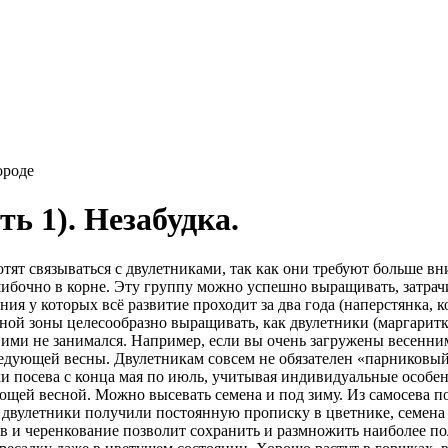
ороде
ь 1). Незабудка.
тят связываться с двулетниками, так как они требуют больше в
ибочно в корне. Эту группу можно успешно выращивать, затрач
ния у которых всё развитие проходит за два года (наперстянка, к
ой зоны целесообразно выращивать, как двулетники (маргаритка,
 ими не занимался. Например, если вы очень загружены весенним
едующей весны. Двулетникам совсем не обязателен «парниковый 
и посева с конца мая по июль, учитывая индивидуальные особен
ующей весной. Можно высевать семена и под зиму. Из самосева по
ы двулетники получили постоянную прописку в цветнике, семена
ов и черенкование позволит сохранить и размножить наиболее 