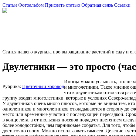
Статьи
Фотоальбом
Прислать статью
Обратная связь
Ссылки
Статья нашего журнала про выращивание растений в саду и ог
Двулетники — это просто (част
Иногда можно услышать, что не хо
Рубрика:
Цветочный хоровод
и многолетники. Такое мнение ош
что к двулетникам относятся расте
группу входят многолетники, которые в условиях Северо-западн
У двулетников очень много плюсов, которые не видны тем, кто
однолетников и многолетников откладываются в сторону до сл
место или временные участки с последующей пересадкой. Срок
в конце лета, а от июльских посевов порадует цветением след
более холодостойки, чем парниковые собратья. Для того, чтоб
достаточно своих. Можно использовать самосев. Деление куст