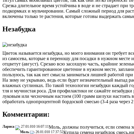
титул самых мобильных цветов, так как они легко переносят пе
Срезка длительное время устойчива в воде и не страдает при т
подкормках и мульчировании. Самый сложный период для расте
включены только те растения, которые готовы выдержать самы
Незабудка
Цветок называется незабудка, но моего внимания он требует все
из самосева, которые я переношу для посадки в нужном месте 
отцветут (август). Срезаю всю засохшую часть, крайние зелен
обеспечить гарантированное цветение в нужном месте, заплан
пользуюсь, так как нет смысла заниматься лишней работой при
На зиму не укрываю, ведь если будет незначительный выпад ра
влажных суглинках. По такой технологии незабудки каждый год
тля и мучнистая роса. Для профилактики не сажайте незабудки
луковым или чесночным настоем (100 грамм шелухи настоять в
обработать однопроцентной бордоской смесью (3-4 раза через 
Комментарии:
Лариса
27.01.010 16:07:11
Моль, должны получиться, если семена х
Моль
26.01.010 17:37:52
Купила семена незабудок смесь,ни