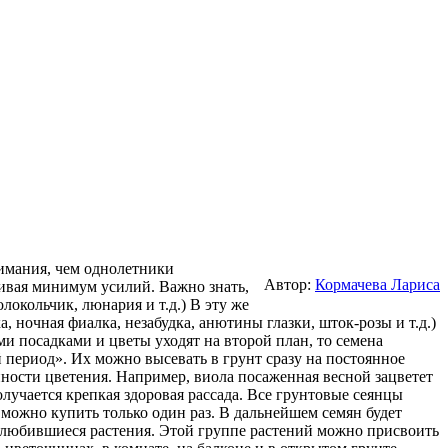
нимания, чем однолетники
Автор:
Кормачева Лариса
ивая минимум усилий. Важно знать,
олокольчик, люнария и т.д.) В эту же
 ночная фиалка, незабудка, анютины глазки, шток-розы и т.д.)
и посадками и цветы уходят на второй план, то семена
период». Их можно высевать в грунт сразу на постоянное
ности цветения. Например, виола посаженная весной зацветет
лучается крепкая здоровая рассада. Все грунтовые сеянцы
 можно купить только один раз. В дальнейшем семян будет
полюбившиеся растения. Этой группе растений можно присвоить