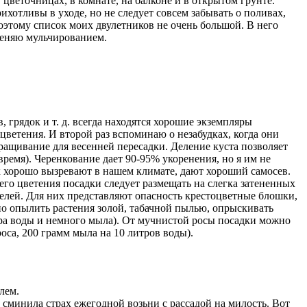
 цветочницах, в комнате, на балконе и в открытом грунте.
ихотливы в уходе, но не следует совсем забывать о поливах,
поэтому список моих двулетников не очень большой. В него
меняю мульчированием.
, грядок и т. д. всегда находятся хорошие экземпляры
цветения. И второй раз вспоминаю о незабудках, когда они
оращивание для весенней пересадки. Деление куста позволяет
емя). Черенкование дает 90-95% укоренения, но я им не
к хорошо вызревают в нашем климате, дают хороший самосев.
его цветения посадки следует размещать на слегка затененных
телей. Для них представляют опасность крестоцветные блошки,
жно опылить растения золой, табачной пылью, опрыскивать
тра воды и немного мыла). От мучнистой росы посадки можно
оса, 200 грамм мыла на 10 литров воды).
лем.
е сминила страх ежегодной возьни с рассадой на милость. Вот