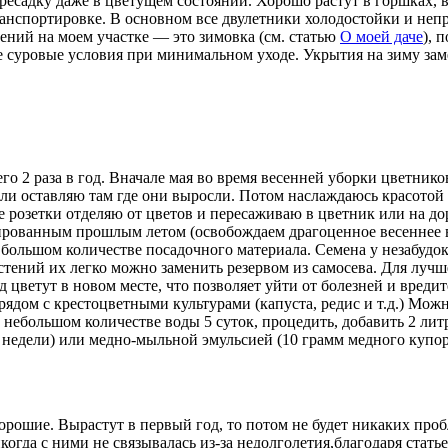
ресадку даже в цветущем состоянии. Хорошо растут в горшках, в
ранспортировке. В основном все двулетники холодостойки и непр
ний на моем участке — это зимовка (см. статью
О моей даче
), 
е суровые условия при минимальном уходе. Укрытия на зиму за
го 2 раза в год. Вначале мая во время весенней уборки цветников
или оставляю там где они выросли. Потом наслаждаюсь красотой 
ые розетки отделяю от цветов и пересаживаю в цветник или на д
ированным прошлым летом (освобождаем драгоценное весеннее вр
 большом количестве посадочного материала. Семена у незабудо
стений их легко можно заменить резервом из самосева. Для лучш
 цветут в новом месте, что позволяет уйти от болезней и вреди
 рядом с крестоцветными культурами (капуста, редис и т.д.) Мо
 небольшом количестве воды 5 суток, процедить, добавить 2 ли
2 недели) или медно-мыльной эмульсией (10 грамм медного купор
орошие. Вырастут в первый год, то потом не будет никаких проб
когда с ними не связывалась из-за недолголетия,благодаря стать