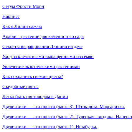
Сетум Фрости Морн
Нарцисс
Как я Лилии сажаю
Арабис - растение для каменистого сада
Секреты выращивания Люпина на даче
Уход за клематисами выращенными из семян
Увлечение экзотическими растениями
Как сохранить свежие цветы?
Съедобные цветы
Легко быть цветоводом в Дании
Двулетники — это просто (часть 3). Шток-роза. Маргаритка.
Двулетники — это просто (часть 2). Турецкая гвоздика. Наперс
Двулетники — это просто (часть 1). Незабудка.