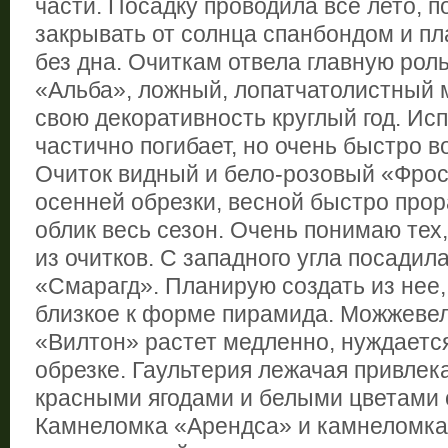
части. Посадку проводила все лето, 
закрывать от солнца спанбондом и п
без дна. Очиткам отвела главную роль
«Альба», ложный, лопатчатолистный 
свою декоративность круглый год. Ис
частично погибает, но очень быстро в
Очиток видный и бело-розовый «Фро
осенней обрезки, весной быстро прор
облик весь сезон. Очень понимаю тех
из очитков. С западного угла посадил
«Смарагд». Планирую создать из нее,
близкое к форме пирамида. Можжеве
«Вилтон» растет медленно, нуждается
обрезке. Гаультерия лежачая привле
красными ягодами и белыми цветами
Камнеломка «Арендса» и камнеломка 