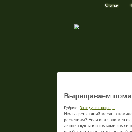
Статьи
Статья нашего журнала про выращив
Выращиваем пом
Рубрика:
Во саду ли в огороде
Июль - решающий месяц в помидор
растениям? Если они явно мешают
лишние кусты и с комьями земли п
они быстро израстаются, у них бу