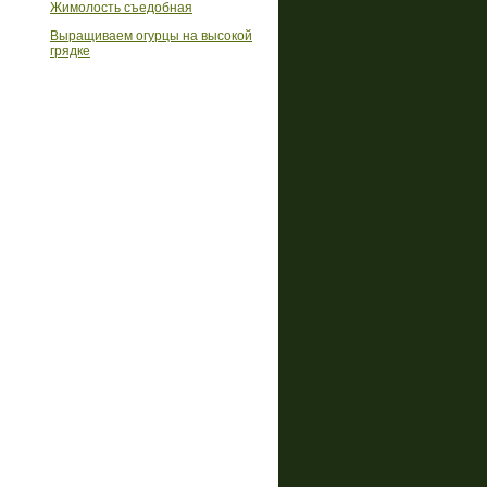
Жимолость съедобная
Выращиваем огурцы на высокой
грядке
Реклама