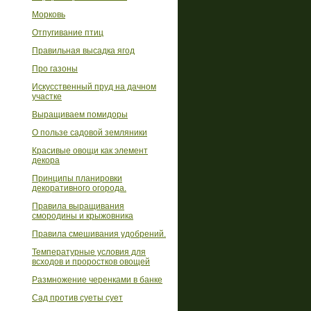
Морковь
Отпугивание птиц
Правильная высадка ягод
Про газоны
Искусственный пруд на дачном
участке
Выращиваем помидоры
О пользе садовой земляники
Красивые овощи как элемент
декора
Принципы планировки
декоративного огорода.
Правила выращивания
смородины и крыжовника
Правила смешивания удобрений.
Температурные условия для
всходов и проростков овощей
Размножение черенками в банке
Сад против суеты сует