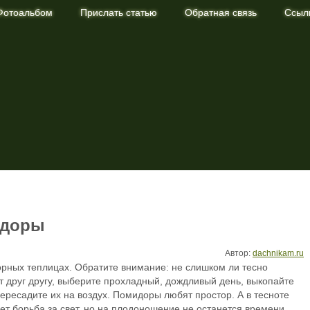
Фотоальбом
Прислать статью
Обратная связь
Ссыл
ание растений в саду и огороде
идоры
Автор:
dachnikam.ru
ных теплицах. Обратите внимание: не слишком ли тесно
 друг другу, выберите прохладный, дождливый день, выкопайте
ересадите их на воздух. Помидоры любят простор. А в тесноте
дет борьба за свет, но на плодоношение не останется времени.