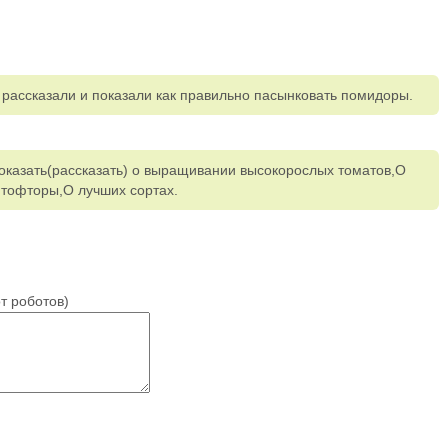
рассказали и показали как правильно пасынковать помидоры.
казать(рассказать) о выращивании высокорослых томатов,О
тофторы,О лучших сортах.
т роботов)