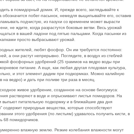
дить в помидорный домик. И, прежде всего, заглядывайте к
а обозначится побег-пасынок, немедля выщипывайте его, оставив
ыламывать подчистую, из пазухи со временем может вырасти
ени, не ждите, когда разрастутся боковые ветви. Весь урожай
ещаться в вашей ладони под пятью пальцами. Когда пасынки из
охапками просто выбрасывают урожай.
ородных жителей, любят фосфор. Он им требуется постоянно:
ей, а они растут непрерывно. Поглядите, в воздух из стеблей
жкой фосфорных удобрений (25 граммов на ведро воды при
 корневое питание. А еще, как любая другая плодовая культура,
льно, и этот элемент дадим при подкормках. Можно калийную
в на ведро) и дать при поливе три раза в месяц.
сходное живое удобрение, созданное на основе биогумуса:
ения растворяют в воде и опрыскивают листья помидоров. На
и выпьют питательную подкормку и в ближайшие два дня
л" содержит природные вещества, которые способствуют
вании этого удобрения (по листьям) удавалось получить кисти, в
сь 68 помидорчиков.
 умеренно влажную землю. Резкие колебания влажности могут