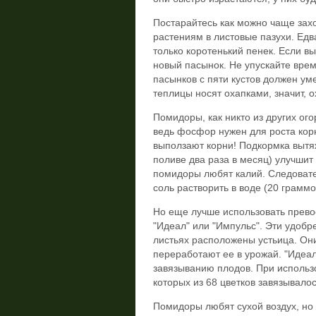
Постарайтесь как можно чаще захо
растениям в листовые пазухи. Едв
только коротенький пенек. Если в
новый пасынок. Не упускайте врем
пасынков с пяти кустов должен ум
теплицы носят охапками, значит, 
Помидоры, как никто из других ог
ведь фосфор нужен для роста корн
выползают корни! Подкормка вытя
поливе два раза в месяц) улучшит
помидоры любят калий. Следовате
соль растворить в воде (20 граммо
Но еще лучше использовать прево
"Идеал" или "Импульс". Эти удобр
листьях расположены устьица. Он
переработают ее в урожай. "Идеа
завязыванию плодов. При использо
которых из 68 цветков завязывало
Помидоры любят сухой воздух, но