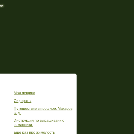
ки
Другие статьи в этой рубрике
Моя лещина
Сидераты
Путешествие в прошлое. Макаров
сад.
Инструкция по выращиванию
земляники.
Еще раз про жимолость