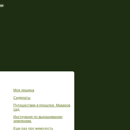
ки
Другие статьи в этой рубрике
Моя лещина
Сидераты
Путешествие в прошлое. Макаров
сад.
Инструкция по выращиванию
земляники.
Еще раз про жимолость