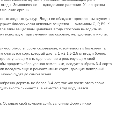
ягоды. Земляника же — однодомное растение. У нее цветки
и женские органы.
нных ягодных культур. Ягоды ее обладают прекрасным вкусом и
держат биологически активные вещества — витамины С, Р, В9, К,
аря этим веществам целебная ягода способна выводить из
ку используют при лечении малокровия, желудочных и многих
зимостойкость, сроки созревания, устойчивость к болезням, а
считается сорт, который дает с 1 м2 1,5-2,5 кг ягод и более.
стро вступающим в плодоношение и реализующим свой
тобы продлить сбор урожая земляники, следует выбрать 3-4 сорта
если посадить еще и ремонтантные сорта, дающие повторный
 можно будет до самой осени.
бразно держать не более 3-4 лет, так как после этого срока
дуктивность снижается, а качество ягод ухудшается.
л. Оставьте свой комментарий, заполнив форму ниже