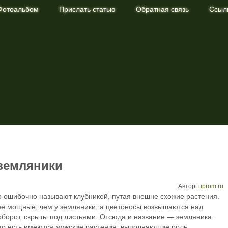
Фотоальбом
Прислать статью
Обратная связь
Ссыл
ание растений в саду и огороде
 земляники
Автор:
uprom.ru
о ошибочно называют клубникой, путая внешне схожие растения.
ее мощные, чем у земляники, а цветоносы возвышаются над
оборот, скрыты под листьями. Отсюда и название — земляника.
то есть имеются мужские растения, выполняющие роль