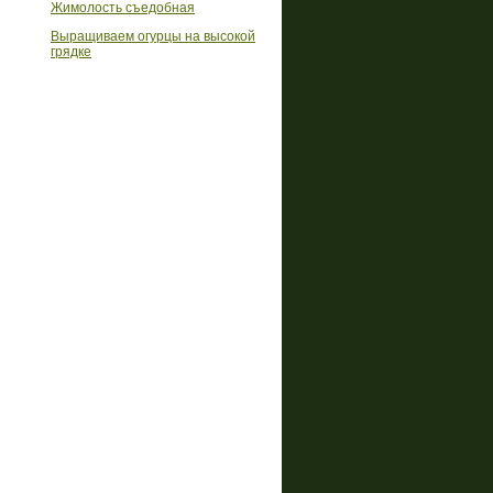
Жимолость съедобная
Выращиваем огурцы на высокой
грядке
Реклама