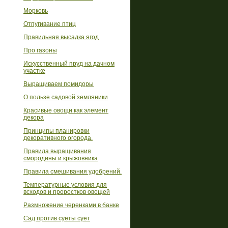
Морковь
Отпугивание птиц
Правильная высадка ягод
Про газоны
Искусственный пруд на дачном
участке
Выращиваем помидоры
О пользе садовой земляники
Красивые овощи как элемент
декора
Принципы планировки
декоративного огорода.
Правила выращивания
смородины и крыжовника
Правила смешивания удобрений.
Температурные условия для
всходов и проростков овощей
Размножение черенками в банке
Сад против суеты сует