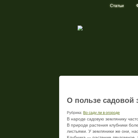
Статьи
Статья нашего журнала про выращив
О пользе садовой
Рубрика:
Во саду ли в огороде
В народе садовую землянику част
В природе растения клубники бол
листьями. У земляники же они, на
Клубника — растение двудомное, 