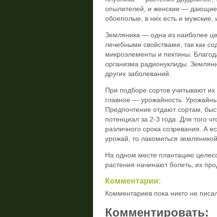
опылителей, и женские — дающие 
обоеполые, в них есть и мужские, 
Земляника — одна из наиболее це
лечебными свойствами, так как со
микроэлементы и пектины. Благод
организма радионуклиды. Земляни
других заболеваний.
При подборе сортов учитывают их 
главное — урожайность. Урожайным 
Предпочтение отдают сортам, бы
потенциал за 2-3 года. Для того ч
различного срока созревания. А 
урожай, то лакомиться земляникой
На одном месте плантацию целесоо
растения начинают болеть, их про
Комментарии:
Комментариев пока никто не писа
Комментировать: